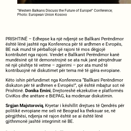
"Western Balkans Discuss the Future of Europe!" Conference;
Photo: European Union Kosovo
PRISHTINË – Edhepse ka një ndjenjë se Ballkani Perëndimor
është lënë jashtë nga Konferenca për të ardhmen e Evropës,
BE nuk mund të përballojë që rajoni të mos dëgjojë
kontributet nga rajoni. Vendet e Ballkanit Perëndimor kanë
mundësinë që të demonstrojnë se ata nuk janë përqëndruar
në një çështje të vetme – zgjerimi – por ata mund të
kontribuojnë në diskutimet për tema më të gjëra evropiane.
Këto ishin përfundimet nga Konferenca “Ballkani Perëndimor
diskuton për të ardhmen e Evropës!”, që është mbajtur sot në
Prishtinë.
Donika Emini
, Drejtoreshë ekzekutive e platformës
CiviKos dhe anëtare e BiEPAG, ka moderuar diskutimin.
Srgjan Majstoroviq
, Kryetar i këshillit drejtues të Qendrës për
politikë evropiane me seli në Beograd ka theksuar se, në
përgjithësi, ndjenja në rajon është se ai është lënë
gjithnmonë jashtë integrimit në BE.