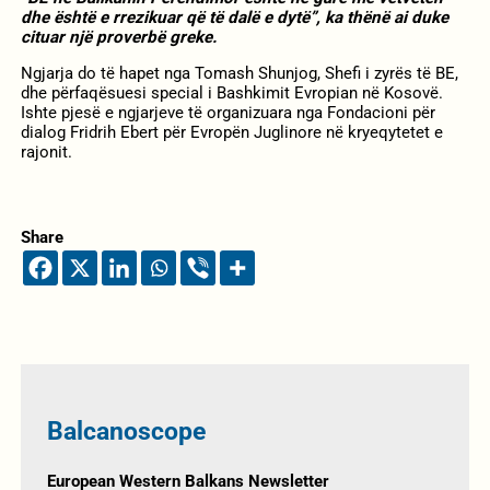
dhe është e rrezikuar që të dalë e dytë”, ka thënë ai duke
cituar një proverbë greke.
Ngjarja do të hapet nga Tomash Shunjog, Shefi i zyrës të BE,
dhe përfaqësuesi special i Bashkimit Evropian në Kosovë.
Ishte pjesë e ngjarjeve të organizuara nga Fondacioni për
dialog Fridrih Ebert për Evropën Juglinore në kryeqytetet e
rajonit.
Share
Balcanoscope
European Western Balkans Newsletter