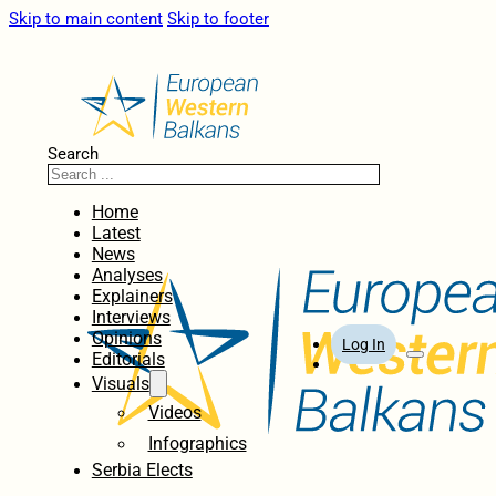
Skip to main content
Skip to footer
Search
Home
Latest
News
Analyses
Explainers
Interviews
Opinions
Log In
Editorials
Visuals
Videos
Infographics
Serbia Elects