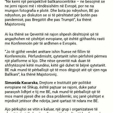
“Ne kemi një perspektivë ballkanocentrike – ne besojmë se
ne jemi rajoni më i rëndësishëm në Evropë, por ne na
mungon fotografia e plotë. Dhe bota po ndryshon, BE po
ndryshon, po diskuton se si të përshtatet për botën pas
pandemisë, pas Bregzitit dhe pas Trumpit”, ka thënë
Majstoroviq
Ai ka thënë se Qeveritë në rajon shpesh dështojnë që të
angazhohen në çështjet evropiane, që është gjithashtu rasti
me Konferencën për të ardhmen e Evropës.
“Jo të gjithë vendet anëtare ishin ftuese në fillim të
Konferencës. Përfundimisht, qytetarët ishin përfshirë përmes
një platforme si kjo. Dhe nëse qeveritë nuk duan të
shfrytëzojnë këtë mundësi, këtë gjë duhet të bëjnë qytetarët.
BE nuk mund të përballojë që të mos dëgjojë atë që vjen nga
Ballkani”, ka thënë Majstoroviç.
Simonida Kacarska
, Drejtore e Institutit për politikë
evropiane në Shkup, është pajtuar se rajoni, duke patur
parasysh lidhjet e tij me BE, nuk mund të përballojë që të
mos marrë pjesë dhe se disa problemki, siç janë çështjet e
mjedisit jetësor dhe ndotja, janë qartazi të ndara me BE.
Ajo përkujtoi se vitin e kaluar, një grup i organizatave të