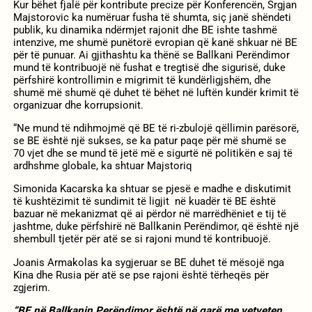
Kur bëhet fjalë për kontribute precize për Konferencën, Srgjan
Majstorovic ka numëruar fusha të shumta, siç janë shëndeti
publik, ku dinamika ndërmjet rajonit dhe BE ishte tashmë
intenzive, me shumë punëtorë evropian që kanë shkuar në BE
për të punuar. Ai gjithashtu ka thënë se Ballkani Perëndimor
mund të kontribuojë në fushat e tregtisë dhe sigurisë, duke
përfshirë kontrollimin e migrimit të kundërligjshëm, dhe
shumë më shumë që duhet të bëhet në luftën kundër krimit të
organizuar dhe korrupsionit.
“Ne mund të ndihmojmë që BE të ri-zbulojë qëllimin parësorë,
se BE është një sukses, se ka patur paqe për më shumë se
70 vjet dhe se mund të jetë më e sigurtë në politikën e saj të
ardhshme globale, ka shtuar Majstoriq
Simonida Kacarska ka shtuar se pjesë e madhe e diskutimit
të kushtëzimit të sundimit të ligjit në kuadër të BE është
bazuar në mekanizmat që ai përdor në marrëdhëniet e tij të
jashtme, duke përfshirë në Ballkanin Perëndimor, që është një
shembull tjetër për atë se si rajoni mund të kontribuojë.
Joanis Armakolas ka sygjeruar se BE duhet të mësojë nga
Kina dhe Rusia për atë se pse rajoni është tërheqës për
zgjerim.
“BE në Ballkanin Perëndimor është në garë me vetveten