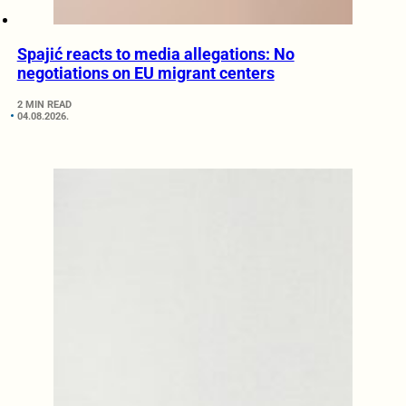
Spajić reacts to media allegations: No
negotiations on EU migrant centers
2 MIN READ
04.08.2026.