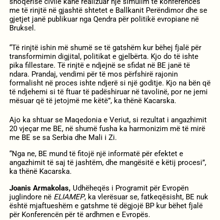
shoqërisë civile kanë realizuar një simulim të konferencës
me të rinjtë në gjashtë shtetet e Ballkanit Perëndimor dhe se
gjetjet janë publikuar nga Qendra për politikë evropiane në
Bruksel.
“Të rinjtë ishin më shumë se të gatshëm kur bëhej fjalë për
transformimin digjital, politikat e gjelbërta. Kjo do të ishte
pika fillestare. Të rinjtë e ndjejnë se sfidat në BE janë të
ndara. Prandaj, vendimi për të mos përfshirë rajonin
formalisht në proces ishte ndjerë si një goditje. Kjo na bën që
të ndjehemi si të ftuar të padëshiruar në tavolinë, por ne jemi
mësuar që të jetojmë me këtë”, ka thënë Kacarska.
Ajo ka shtuar se Maqedonia e Veriut, si rezultat i angazhimit
20 vjeçar me BE, në shumë fusha ka harmonizim më të mirë
me BE se sa Serbia dhe Mali i Zi.
“Nga ne, BE mund të fitojë një informatë për efektet e
angazhimit të saj të jashtëm, dhe mangësitë e këtij procesi”,
ka thënë Kacarska.
Joanis Armakolas,
Udhëheqës i Programit për Evropën
juglindore në
ELIAMEP
, ka vlerësuar se, fatkeqësisht, BE nuk
është mjaftueshëm e gatshme të dëgjojë BP kur bëhet fjalë
për Konferencën për të ardhmen e Evropës.