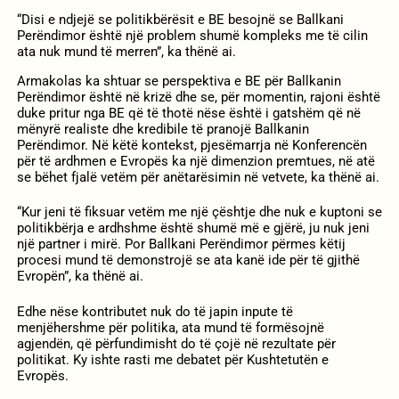
“Disi e ndjejë se politikbërësit e BE besojnë se Ballkani
Perëndimor është një problem shumë kompleks me të cilin
ata nuk mund të merren”, ka thënë ai.
Armakolas ka shtuar se perspektiva e BE për Ballkanin
Perëndimor është në krizë dhe se, për momentin, rajoni është
duke pritur nga BE që të thotë nëse është i gatshëm që në
mënyrë realiste dhe kredibile të pranojë Ballkanin
Perëndimor. Në këtë kontekst, pjesëmarrja në Konferencën
për të ardhmen e Evropës ka një dimenzion premtues, në atë
se bëhet fjalë vetëm për anëtarësimin në vetvete, ka thënë ai.
“Kur jeni të fiksuar vetëm me një çështje dhe nuk e kuptoni se
politikbërja e ardhshme është shumë më e gjërë, ju nuk jeni
një partner i mirë. Por Ballkani Perëndimor përmes këtij
procesi mund të demonstrojë se ata kanë ide për të gjithë
Evropën”, ka thënë ai.
Edhe nëse kontributet nuk do të japin inpute të
menjëhershme për politika, ata mund të formësojnë
agjendën, që përfundimisht do të çojë në rezultate për
politikat. Ky ishte rasti me debatet për Kushtetutën e
Evropës.