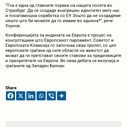
“Tоа е една од главните пораки на нашата посета во
Стразбург. Да се создаде внатрешен идентитет меѓу нас
и понатамошна соработка со ЕУ. Зошто да не создадеме
нешто што би можеле да го имаме во иднина?”, рече
Узунов.
Конференцијата за индината на Европа е процес на
консултациии што Европскиот парламент, Советот и
Европската Комисија го започнаа оваа пролет, со цел
европските граѓани од сите области на животот да
можат да ги претстават своите ставови за предизвиците
и приоритетите на Европа. Во оваа дебата се вклучија и
граѓаните од Западен Балкан.
Share