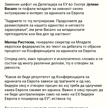
Заменик шефот на Делегација на ЕУ во Скопје
Јулиан
Васало
ги пофали младите за нивниот силен
ентузијазам и интерес за иднината на Европа
“Задржете го тој ентузијазам. Продолжете да
размислувате за нашето единство и неговото
зајакнување”, им рече Васало на младинските
претседатели кои беа дел од настанот
Милош Ристоски,
генерален секретар на Младите
европски федералисти, во текот на дебатата го објасни
процесот на Конференцијата за иднината на Европа.
Според него, иако процесот е исклучително сложен и се
состои од многу различни делови, тој е отворен за
јавноста.
“Каков ќе биде резултатот од Конференцијата за
иднината на Европа зависи од граѓаните и од нас,
бидејќи овој е отворен процес во кој треба да одлучиме
каква Европа сакаме во иднина. Важно е овој процес да
не биде централизиран само на ниво на ЕУ, бидејќи
Европа е поширока од ЕУ”, истакна тој