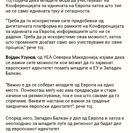
Тој порача дека младите мора да учествуваат на
Конференцијата за иднината на Европа затоа што тие
не се само иднината туку и сегашноста.
“Треба да ги искористиме сите придобивки од
дигиталната платформа во рамките на Конференцијата
за иднината на Европа, информациите што ни се
дадени. Треба да ја искористиме оваа можност, затоа
што промените доаѓаат само ако учествуваме во овие
процеси,” рече тој.
Војдан Узунов
, од YEA Северна Македонија, изјави дека
се важни сите можности кои можат да го зајакнат
европскиот идентитет помеѓу младите и ЕУ и Западен
Балкан.
“Важно е да се соберат младите од Европа на едно
место. Понекогаш меѓу нас има предрасуди и стари
начини на размислување, тоа е она што сакаме да го
спречиме. Ваквите настани се важни за градење
заеднички европски идентитет”, рече тој.
Според него, Западен Балкан е дел од Европа и затоа е
неопходнио за младите луѓе од регионот да бидат дел
од европскиот идентитет.