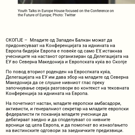
Youth Talks in Europe House focused on the Conference on
the Future of Europe; Photo: Twitter
СКОПЈЕ – Младите од Западен Балкан можат да
придонесуваат на Конференцијата за иднината на
Европа бидејќи Европа е повеќе од само ЕУ, истакнаа
учесниците на настанот организиран од Делегацијата на
ЕУ во Северна Македонија и Европската куќа во Скопје
По повод вториот роденден на Евроспката куќа,
Делегацијата на ЕУ им дава збор на младите од Северна
Македонија да се слушне нивниот глас преку
започнување серија разговори во контекст на тековната
Конференција за иднината на Европа.
На почетниот настан, младите европски амбасадори,
активисти, и генералниот секретар на младите европски
федералисти ги поканија младите учесници да
дебатираат заедно и да споделуваат со нивните
врсници од цела Европа, и да помогнат во изнаоѓањето
на вистинските одговори за заедничките предизвици.