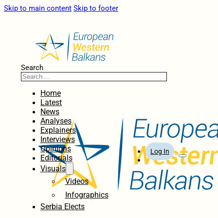
Skip to main content
Skip to footer
Search
Home
Latest
News
Analyses
Explainers
Interviews
Opinions
Log In
Editorials
Visuals
Videos
Infographics
Serbia Elects