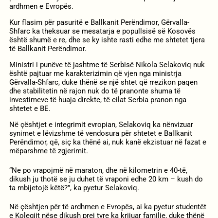
ardhmen e Evropës.
Kur flasim për pasuritë e Ballkanit Perëndimor, Gërvalla-
Shfarc ka theksuar se mesatarja e popullsisë së Kosovës
është shumë e re, dhe se ky ishte rasti edhe me shtetet tjera
të Ballkanit Perëndimor.
Ministri i punëve të jashtme të Serbisë Nikola Selakoviq nuk
është pajtuar me karakterizimin që vjen nga ministrja
Gërvalla-Shfarc, duke thënë se një shtet që rrezikon paqen
dhe stabilitetin në rajon nuk do të pranonte shuma të
investimeve të huaja direkte, të cilat Serbia pranon nga
shtetet e BE.
Në çështjet e integrimit evropian, Selakoviq ka nënvizuar
synimet e lëvizshme të vendosura për shtetet e Ballkanit
Perëndimor, që, siç ka thënë ai, nuk kanë ekzistuar në fazat e
mëparshme të zgjerimit.
“Ne po vrapojmë në maraton, dhe në kilometrin e 40-të,
dikush ju thotë se ju duhet të vraponi edhe 20 km – kush do
ta mbijetojë këtë?”, ka pyetur Selakoviq.
Në çështjen për të ardhmen e Evropës, ai ka pyetur studentët
e Kolegjit nëse dikush prej tyre ka krijuar familje, duke thënë