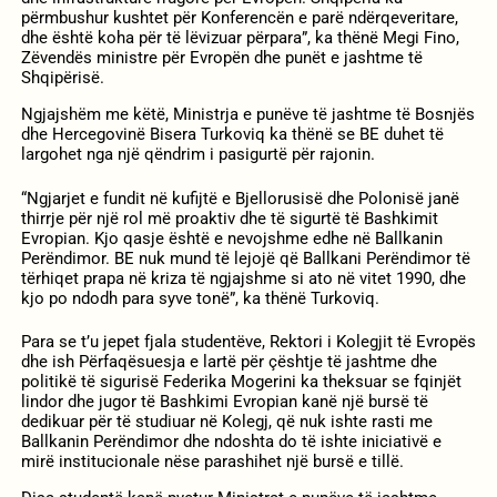
përmbushur kushtet për Konferencën e parë ndërqeveritare,
dhe është koha për të lëvizuar përpara”, ka thënë Megi Fino,
Zëvendës ministre për Evropën dhe punët e jashtme të
Shqipërisë.
Ngjajshëm me këtë, Ministrja e punëve të jashtme të Bosnjës
dhe Hercegovinë Bisera Turkoviq ka thënë se BE duhet të
largohet nga një qëndrim i pasigurtë për rajonin.
“Ngjarjet e fundit në kufijtë e Bjellorusisë dhe Polonisë janë
thirrje për një rol më proaktiv dhe të sigurtë të Bashkimit
Evropian. Kjo qasje është e nevojshme edhe në Ballkanin
Perëndimor. BE nuk mund të lejojë që Ballkani Perëndimor të
tërhiqet prapa në kriza të ngjajshme si ato në vitet 1990, dhe
kjo po ndodh para syve tonë”, ka thënë Turkoviq.
Para se t’u jepet fjala studentëve, Rektori i Kolegjit të Evropës
dhe ish Përfaqësuesja e lartë për çështje të jashtme dhe
politikë të sigurisë Federika Mogerini ka theksuar se fqinjët
lindor dhe jugor të Bashkimi Evropian kanë një bursë të
dedikuar për të studiuar në Kolegj, që nuk ishte rasti me
Ballkanin Perëndimor dhe ndoshta do të ishte iniciativë e
mirë institucionale nëse parashihet një bursë e tillë.