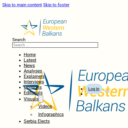
Skip to main content
Skip to footer
Search
Home
Latest
News
Analyses
Explainers
Interviews
Opinions
Log In
Editorials
Visuals
Videos
Infographics
Serbia Elects