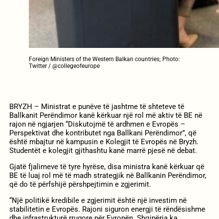
Foreign Ministers of the Western Balkan countries; Photo:
Twitter / @collegeofeurope
BRYZH – Ministrat e punëve të jashtme të shteteve të
Ballkanit Perëndimor kanë kërkuar një rol më aktiv të BE në
rajon në ngjarjen “Diskutojmë të ardhmen e Evropës –
Perspektivat dhe kontributet nga Ballkani Perëndimor”, që
është mbajtur në kampusin e Kolegjit të Evropës në Bryzh.
Studentët e kolegjit gjithashtu kanë marrë pjesë në debat.
Gjatë fjalimeve të tyre hyrëse, disa ministra kanë kërkuar që
BE të luaj rol më të madh strategjik në Ballkanin Perëndimor,
që do të përfshijë përshpejtimin e zgjerimit.
“Një politikë kredibile e zgjerimit është një investim në
stabilitetin e Evropës. Rajoni siguron energji të rëndësishme
dhe infrastrukturë rrugore për Evropën. Shqipëria ka