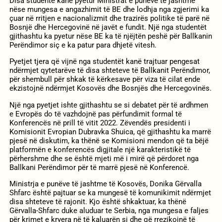
Disa studentë kanë pyetur Ministrat e punëve të jashtme
nëse mungesa e angazhimit të BE dhe lodhja nga zgjerimi ka
çuar në rritjen e nacionalizmit dhe trazirës politike të parë në
Bosnjë dhe Hercegovinë në javët e fundit. Një nga studentët
gjithashtu ka pyetur nëse BE ka të njëjtën peshë për Ballkanin
Perëndimor siç e ka patur para dhjetë vitesh.
Pyetjet tjera që vijnë nga studentët kanë trajtuar pengesat
ndërmjet qytetarëve të disa shteteve të Ballkanit Perëndimor,
për shembull për shkak të kërkesave për viza të cilat ende
ekzistojnë ndërmjet Kosovës dhe Bosnjës dhe Hercegovinës.
Një nga pyetjet ishte gjithashtu se si debatet për të ardhmen
e Evropës do të vazhdojnë pas përfundimit formal të
Konferencës në prill të vitit 2022. Zëvendës presidenti i
Komisionit Evropian Dubravka Shuica, që gjithashtu ka marrë
pjesë në diskutim, ka thënë se Komisioni mendon që ta bëjë
platformën e konferencës digjitale një karakteristikë të
përhershme dhe se është mjeti më i mirë që përdoret nga
Ballkani Perëndimor për të marrë pjesë në Konferencë.
Ministrja e punëve të jashtme të Kosovës, Donika Gërvalla
Shfarc është pajtuar se ka mungesë të komunikimit ndërmjet
disa shteteve të rajonit. Kjo është shkaktuar, ka thënë
Gërvalla-Shfarc duke aluduar te Serbia, nga mungesa e faljes
për krimet e kryera në të kaluarën si dhe që rrezikojnë të