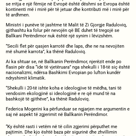
se rritja e një fëmije në Evropë është dëshmi se Evropa është
kontinenti më i mirë për të jetuar dhe kontributi më i mirë për
të ardhmen.
Ministri i punëve të jashtme të Malit të Zi Gjorgje Raduloviq,
gjithashtu ka folur për nevojën që BE duhet të tregojë se
Ballkani Perëndimor nuk është një synim i lëvizshëm.
“Secili flet për qasjen karrotë dhe laps, dhe ne na nevojiten
më shumë karrota”, ka thënë Raduloviq.
Ai ka shtuar se, në Ballkanin Perëndimor, njerëzit ende po
flasin për disa “ide të vjetëruara” nga shekulli i 18-të siç është
nacionalizmi, ndërsa Bashkimi Evropian po lufton kundër
ndryshimit klimatik.
“Shekulli i 20-të ishte koha e ideologjive të mëdha, tani të
vendosim ekologjinë si ideologjinë e re që mund të na
bashkojë të gjithëve”, ka thënë Raduloviq.
Federica Mogerini ka përfunduar se ngjarjen me argumentin e
saj në aspekt të zgjerimit në Ballkanin Perëndimor.
“Ky është rasti i vetëm në të cilin zgjerimi përputhet me
pajtimin. Dhe kjo është baza për sigurinë dhe zhvillimin